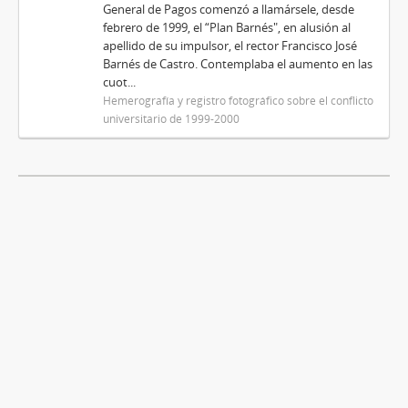
General de Pagos comenzó a llamársele, desde
febrero de 1999, el “Plan Barnés", en alusión al
apellido de su impulsor, el rector Francisco José
Barnés de Castro. Contemplaba el aumento en las
cuot...
Hemerografía y registro fotográfico sobre el conflicto
universitario de 1999-2000