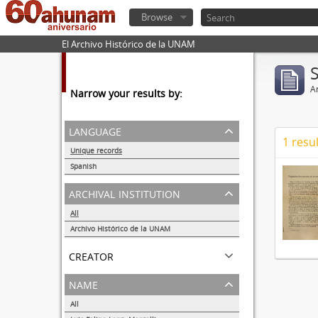
Browse
El Archivo Histórico de la UNAM
Ar
Narrow your results by:
language
1 resul
Unique records
1
Spanish
1
archival institution
All
Archivo Histórico de la UNAM
1
creator
name
All