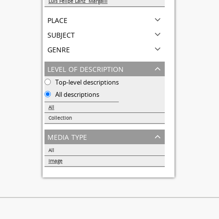
Luis Felipe Lanz Margalli
1
place
subject
genre
level of description
Top-level descriptions
All descriptions
All
Collection
1
media type
All
Image
1