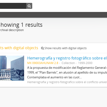
Showing 1 results
chival description
ts with digital objects
Show results with digital objects
Hemerografía y registro fotográfico sobre el
MX 09003AHUNAM 2.8
Collection
1999-2000
A la propuesta de modificación del Reglamento General 
1999, el “Plan Barnés", en alusión al apellido de su impul
Contemplaba el aumento en las cuot...
Hemerografía y registro fotográfico sobre el conflicto unive