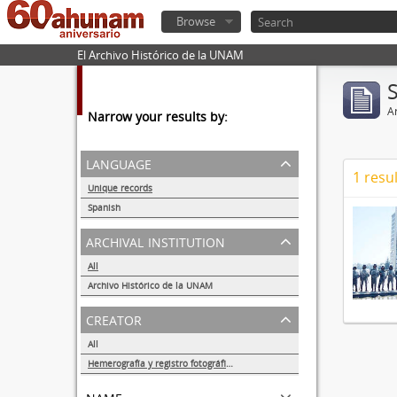
Browse
El Archivo Histórico de la UNAM
Ar
Narrow your results by:
language
1 resul
Unique records
1
Spanish
1
archival institution
All
Archivo Histórico de la UNAM
1
creator
All
Hemerografía y registro fotográfico sobre el conflicto universitario de 1999-2000
1
name