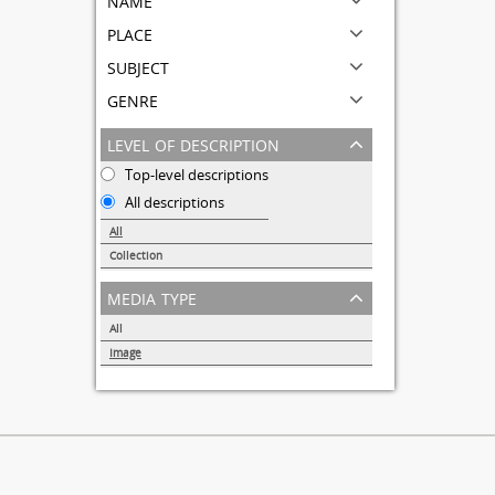
place
subject
genre
level of description
Top-level descriptions
All descriptions
All
Collection
1
media type
All
Image
1