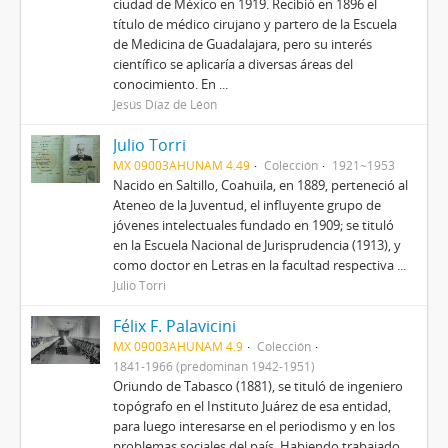
ciudad de México en 1919. Recibió en 1896 el
título de médico cirujano y partero de la Escuela
de Medicina de Guadalajara, pero su interés
científico se aplicaría a diversas áreas del
conocimiento. En ...
Jesús Díaz de Léon
Julio Torri
MX 09003AHUNAM 4.49
Colección
1921~1953
Nacido en Saltillo, Coahuila, en 1889, perteneció al
Ateneo de la Juventud, el influyente grupo de
jóvenes intelectuales fundado en 1909; se tituló
en la Escuela Nacional de Jurisprudencia (1913), y
como doctor en Letras en la facultad respectiva ...
Julio Torri
Félix F. Palavicini
MX 09003AHUNAM 4.9
Colección
1841-1966 (predominan 1942-1951)
Oriundo de Tabasco (1881), se tituló de ingeniero
topógrafo en el Instituto Juárez de esa entidad,
para luego interesarse en el periodismo y en los
problemas sociales del país. Habiendo trabajado