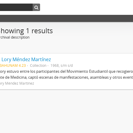
Showing 1 results
chival description
a Lory Méndez Martínez
03AHUNAM 4.23
Collection
1968, s/m s/d
Lory estuvo entre los participantes del Movimiento Estudiantil que recogier
te de Medicina; captó escenas de manifestaciones, asambleas y otros evento
Lory Méndez Martínez