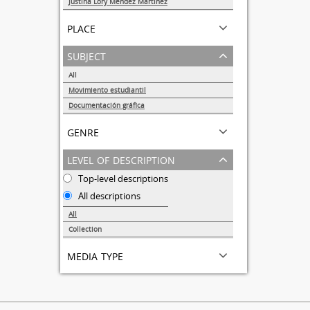
Justina Lory Méndez Martínez
1
place
subject
All
Movimiento estudiantil
1
Documentación gráfica
1
genre
level of description
Top-level descriptions
All descriptions
All
Collection
1
media type