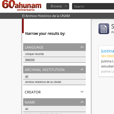
Browse
El Archivo Histórico de la UNAM
Ar
Narrow your results by:
language
Justin
Unique records
MX 090
1
Spanish
Justina 
1
estudian
archival institution
Justina 
All
Archivo Histórico de la UNAM
1
creator
name
All