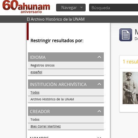
Navegar
El Archivo Histórico de la UNAM
De
Restringir resultados por:
idioma
1 resu
Registros únicos
1
español
1
institución archivística
Todos
Archivo Histórico de la UNAM
1
creador
Todos
Blas Corral Martínez
1
nombre