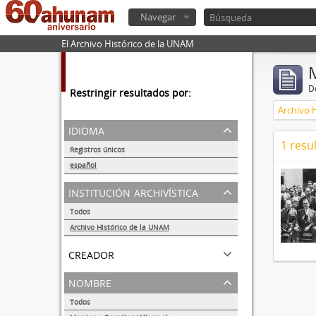
Navegar
El Archivo Histórico de la UNAM
De
Restringir resultados por:
Archivo 
idioma
1 resu
Registros únicos
1
español
1
institución archivística
Todos
Archivo Histórico de la UNAM
1
creador
nombre
Todos