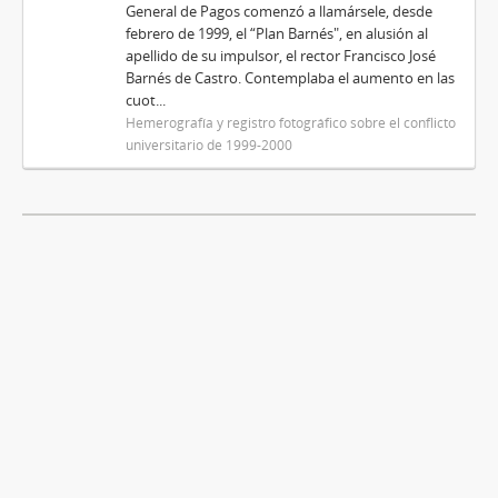
General de Pagos comenzó a llamársele, desde
febrero de 1999, el “Plan Barnés", en alusión al
apellido de su impulsor, el rector Francisco José
Barnés de Castro. Contemplaba el aumento en las
cuot...
Hemerografía y registro fotográfico sobre el conflicto
universitario de 1999-2000