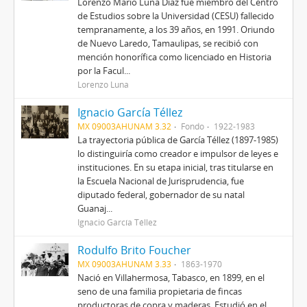
Lorenzo Mario Luna Díaz fue miembro del Centro
de Estudios sobre la Universidad (CESU) fallecido
tempranamente, a los 39 años, en 1991. Oriundo
de Nuevo Laredo, Tamaulipas, se recibió con
mención honorífica como licenciado en Historia
por la Facul...
Lorenzo Luna
Ignacio García Téllez
MX 09003AHUNAM 3.32
Fondo
1922-1983
La trayectoria pública de García Téllez (1897-1985)
lo distinguiría como creador e impulsor de leyes e
instituciones. En su etapa inicial, tras titularse en
la Escuela Nacional de Jurisprudencia, fue
diputado federal, gobernador de su natal
Guanaj...
Ignacio García Téllez
Rodulfo Brito Foucher
MX 09003AHUNAM 3.33
1863-1970
Nació en Villahermosa, Tabasco, en 1899, en el
seno de una familia propietaria de fincas
productoras de copra y maderas. Estudió en el