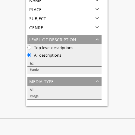
place
subject
genre
level of description
Top-level descriptions
All descriptions
All
Fondo
1
media type
All
Image
1