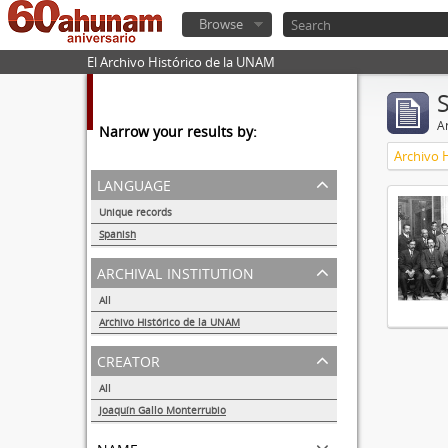
Browse
El Archivo Histórico de la UNAM
Ar
Narrow your results by:
Archivo 
language
Unique records
1
Spanish
1
archival institution
All
Archivo Histórico de la UNAM
1
creator
All
Joaquín Gallo Monterrubio
1
name