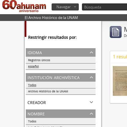
Navegar
El Archivo Histórico de la UNAM
De
Restringir resultados por:
idioma
1 resu
Registros únicos
1
español
1
institución archivística
Todos
Archivo Histórico de la UNAM
1
creador
nombre
Todos