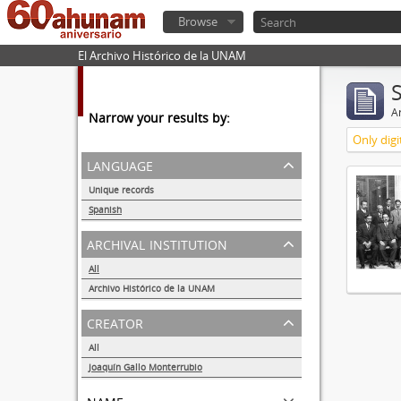
Browse
El Archivo Histórico de la UNAM
Ar
Narrow your results by:
Only digi
language
Unique records
1
Spanish
1
archival institution
All
Archivo Histórico de la UNAM
1
creator
All
Joaquín Gallo Monterrubio
1
name