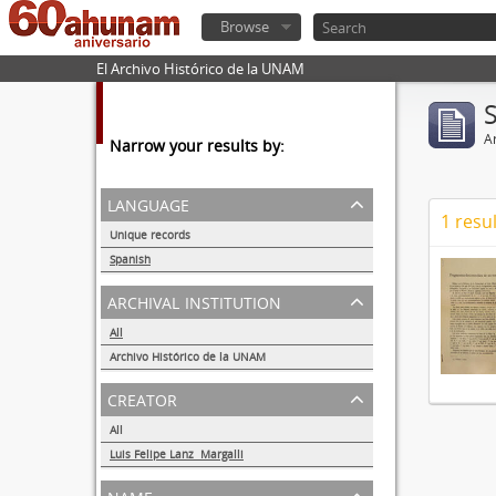
Browse
El Archivo Histórico de la UNAM
Ar
Narrow your results by:
language
1 resul
Unique records
1
Spanish
1
archival institution
All
Archivo Histórico de la UNAM
1
creator
All
Luis Felipe Lanz Margalli
1
name