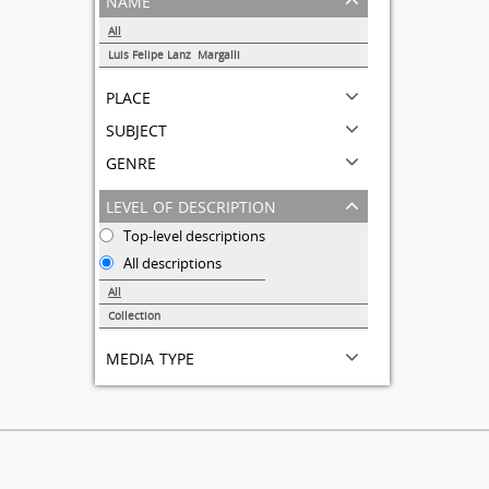
All
Luis Felipe Lanz Margalli
1
place
subject
genre
level of description
Top-level descriptions
All descriptions
All
Collection
1
media type