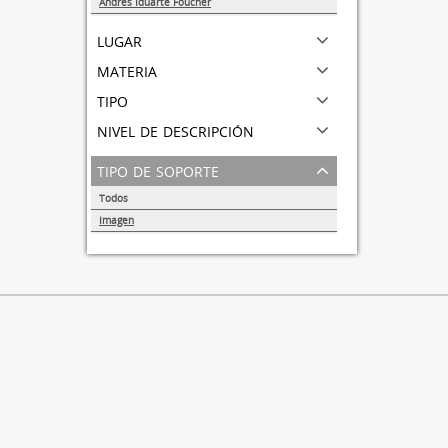
Andrés Iduarte Foucher
1
lugar
materia
tipo
nivel de descripción
tipo de soporte
Todos
Imagen
1