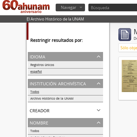
Navegar
El Archivo Histórico de la UNAM
De
Restringir resultados por:
Sólo obje
idioma
Registros únicos
1
español
1
institución archivística
Todos
Archivo Histórico de la UNAM
1
creador
nombre
Todos