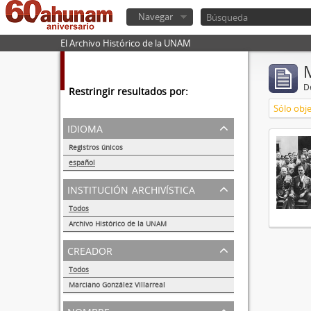
Navegar
El Archivo Histórico de la UNAM
De
Restringir resultados por:
Sólo obje
idioma
Registros únicos
1
español
1
institución archivística
Todos
Archivo Histórico de la UNAM
1
creador
Todos
Marciano González Villarreal
1
nombre