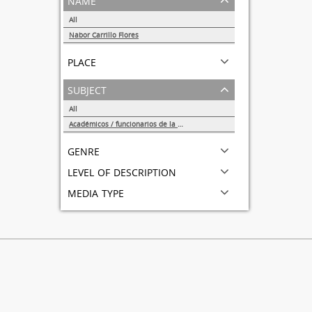
All
Nabor Carrillo Flores
1
place
subject
All
Académicos / funcionarios de la Universidad
1
genre
level of description
media type