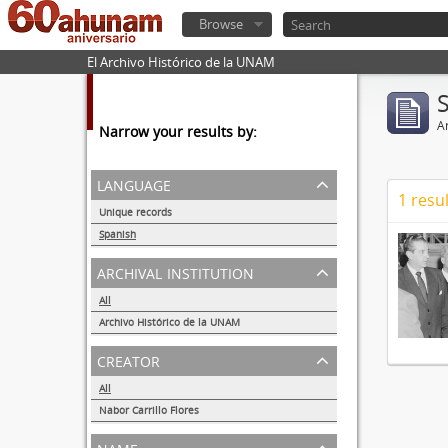
Browse
El Archivo Histórico de la UNAM
Ar
Narrow your results by:
language
1 resul
Unique records
1
Spanish
1
archival institution
All
Archivo Histórico de la UNAM
1
creator
All
Nabor Carrillo Flores
1
name