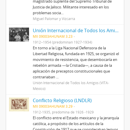
magistrado suplente del Supremo Tribunal de
Justicia de Jalisco. Militante interesado en los
problemas socia...
Miguel Palomar y Vizcarra
Unión Internacional de Todos los Amigos (VITA-México)
MX 09003AHUNAM 3.23
1912~1954 (predominan 1927-1934)
En torno a la Liga Nacional Defensora de la
Libertad Religiosa, fundada en 1925, se organizó el
movimiento de resistencia, que desembocaría en
rebelión armada —la Cristiada—, a causa de la
aplicación de preceptos constitucionales que
contrariaban ...
Unión Internacional de Todos los Amigos (VITA-
México)
Conflicto Religioso (LNDLR)
MX 09003AHUNAM 3.29
1912-1935, predomina de 1926 -1929
El conflicto entre el Estado mexicano y la jerarquía
católica, a propósito de los artículos de la
Constitución de 1917 que se consideraban lesivos