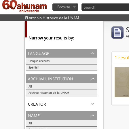
Browse
El Archivo Histórico de la UNAM
Ar
Narrow your results by:
language
1 resul
Unique records
1
Spanish
1
archival institution
All
Archivo Histórico de la UNAM
1
creator
name
All