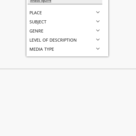
Amado Aguirre
1
place
subject
genre
level of description
media type