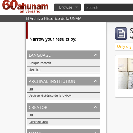
Browse
El Archivo Histórico de la UNAM
Ar
Narrow your results by:
Only digi
language
Unique records
1
Spanish
1
archival institution
All
Archivo Histórico de la UNAM
1
creator
All
Lorenzo Luna
1
name