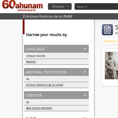
Browse
El Archivo Histórico de la UNAM
Ar
Narrow your results by:
Archivo 
language
Unique records
1
Spanish
1
archival institution
All
Archivo Histórico de la UNAM
1
creator
All
Blas Corral Martínez
1
name