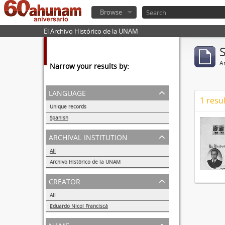
Browse
El Archivo Histórico de la UNAM
Ar
Narrow your results by:
language
1 resul
Unique records
1
Spanish
1
archival institution
All
Archivo Histórico de la UNAM
1
creator
All
Eduardo Nicol Franciscá
1
name