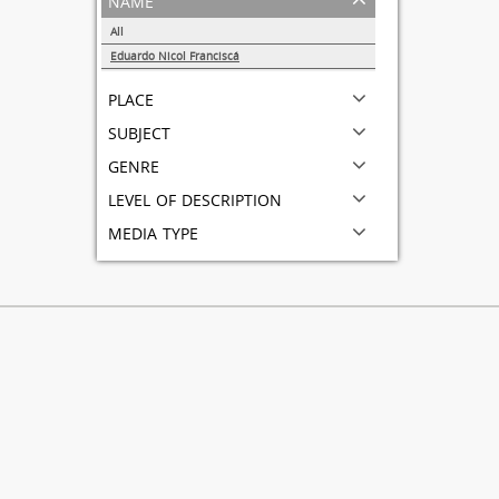
All
Eduardo Nicol Franciscá
1
place
subject
genre
level of description
media type