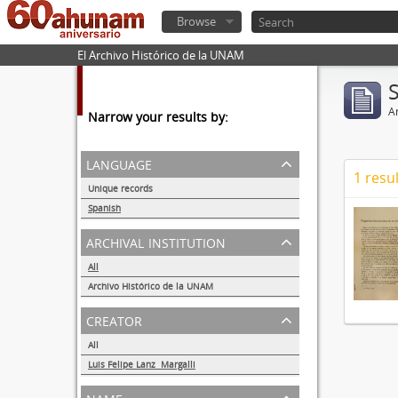
Browse
El Archivo Histórico de la UNAM
Ar
Narrow your results by:
language
1 resul
Unique records
1
Spanish
1
archival institution
All
Archivo Histórico de la UNAM
1
creator
All
Luis Felipe Lanz Margalli
1
name