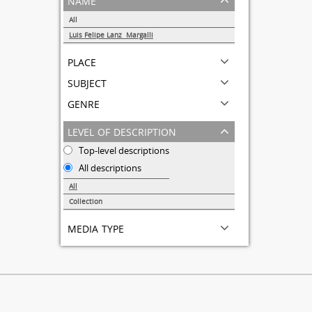
All
Luis Felipe Lanz Margalli
1
place
subject
genre
level of description
Top-level descriptions
All descriptions
All
Collection
1
media type