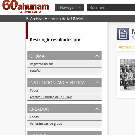
Navegar
El Archivo Histórico de la UNAM
De
Restringir resultados por:
Archivo 
idioma
Registros únicos
1
español
1
institución archivística
Todos
Archivo Histórico de la UNAM
1
creador
Todos
Panorámicas de grupo
1
nombre