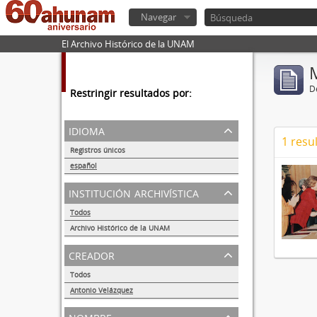
Navegar
El Archivo Histórico de la UNAM
De
Restringir resultados por:
idioma
1 resu
Registros únicos
1
español
1
institución archivística
Todos
Archivo Histórico de la UNAM
1
creador
Todos
Antonio Velázquez
1
nombre