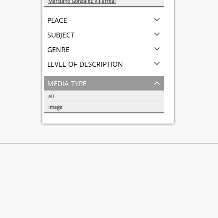
Marciano González Villarreal
1
place
subject
genre
level of description
media type
All
Image
1