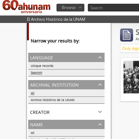
Browse
El Archivo Histórico de la UNAM
Ar
Narrow your results by:
Only digi
language
Unique records
1
Spanish
1
archival institution
All
Archivo Histórico de la UNAM
1
creator
name
All