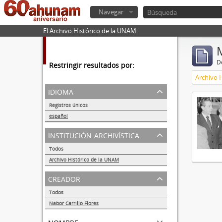
Navegar
El Archivo Histórico de la UNAM
De
Restringir resultados por:
Archivo 
idioma
Registros únicos
1
español
1
institución archivística
Todos
Archivo Histórico de la UNAM
1
creador
Todos
Nabor Carrillo Flores
1
nombre