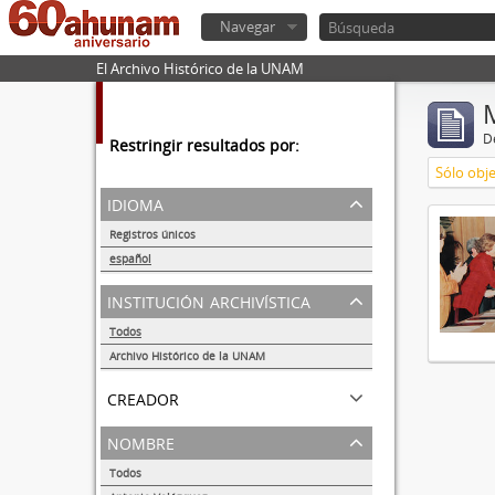
Navegar
El Archivo Histórico de la UNAM
De
Restringir resultados por:
Sólo obje
idioma
Registros únicos
1
español
1
institución archivística
Todos
Archivo Histórico de la UNAM
1
creador
nombre
Todos