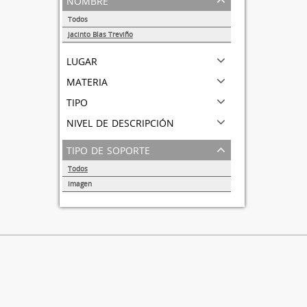
Todos
Jacinto Blas Treviño
1
lugar
materia
tipo
nivel de descripción
tipo de soporte
Todos
Imagen
1