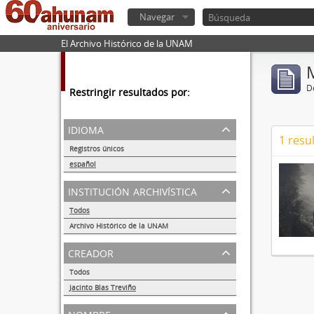
Navegar
El Archivo Histórico de la UNAM
De
Restringir resultados por:
idioma
1 resu
Registros únicos
1
español
1
institución archivística
Todos
Archivo Histórico de la UNAM
1
creador
Todos
Jacinto Blas Treviño
1
nombre