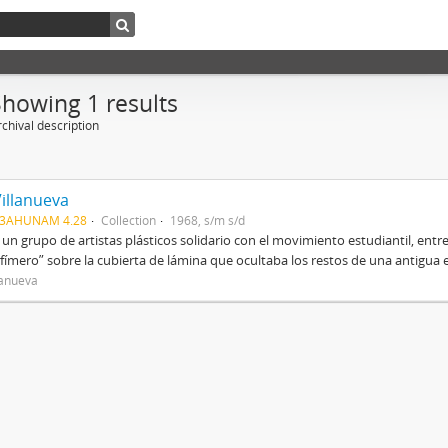
Showing 1 results
chival description
Villanueva
03AHUNAM 4.28
Collection
1968, s/m s/d
 un grupo de artistas plásticos solidario con el movimiento estudiantil, entre
fímero” sobre la cubierta de lámina que ocultaba los restos de una antigua es
lanueva