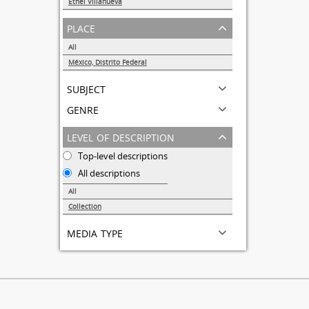
Ethel Villanueva
1
place
All
México, Distrito Federal
1
subject
genre
level of description
Top-level descriptions
All descriptions
All
Collection
1
media type