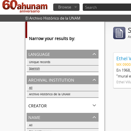
Browse
El Archivo Histórico de la UNAM
Ar
Narrow your results by:
language
Ethel 
Unique records
MX 090
1
Spanish
En 1968,
1
“mural e
archival institution
Ethel Vil
All
Archivo Histórico de la UNAM
1
creator
name
All