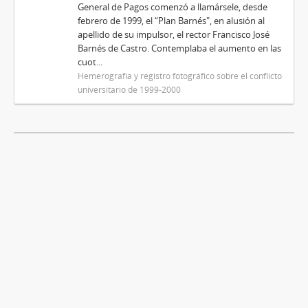
General de Pagos comenzó a llamársele, desde
febrero de 1999, el “Plan Barnés", en alusión al
apellido de su impulsor, el rector Francisco José
Barnés de Castro. Contemplaba el aumento en las
cuot...
Hemerografía y registro fotográfico sobre el conflicto
universitario de 1999-2000