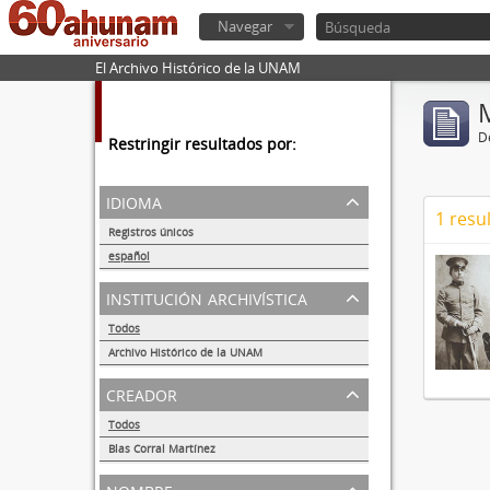
Navegar
El Archivo Histórico de la UNAM
De
Restringir resultados por:
idioma
1 resu
Registros únicos
1
español
1
institución archivística
Todos
Archivo Histórico de la UNAM
1
creador
Todos
Blas Corral Martínez
1
nombre