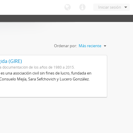
Iniciar sesión
Ordenar por:
Más reciente
ida (GIRE)
a documentación de los años de 1980 a 2015.
s una asociación civil sin fines de lucro, fundada en
 Consuelo Mejía, Sara Sefchovich y Lucero González.