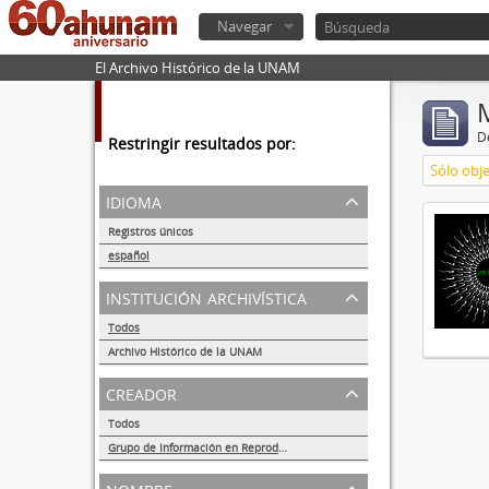
Navegar
El Archivo Histórico de la UNAM
De
Restringir resultados por:
Sólo obje
idioma
Registros únicos
1
español
1
institución archivística
Todos
Archivo Histórico de la UNAM
1
creador
Todos
Grupo de Información en Reproducción Elegida (GIRE)
1
nombre