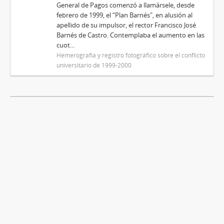
General de Pagos comenzó a llamársele, desde
febrero de 1999, el “Plan Barnés", en alusión al
apellido de su impulsor, el rector Francisco José
Barnés de Castro. Contemplaba el aumento en las
cuot...
Hemerografía y registro fotográfico sobre el conflicto
universitario de 1999-2000