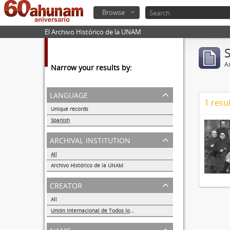
Browse
El Archivo Histórico de la UNAM
Ar
Narrow your results by:
language
1 resul
Unique records
1
Spanish
1
archival institution
All
Archivo Histórico de la UNAM
1
creator
All
Unión Internacional de Todos los Amigos (VITA-México)
1
name