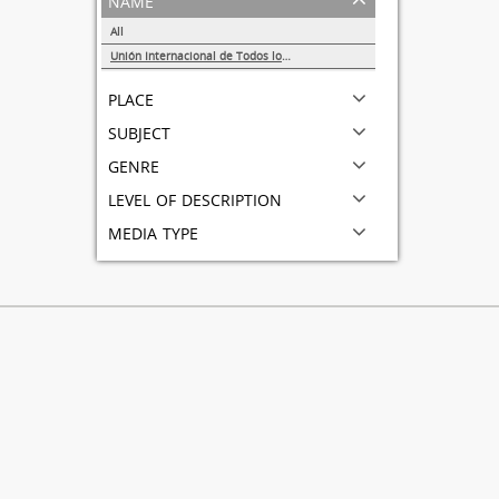
All
Unión Internacional de Todos los Amigos (VITA-México)
1
place
subject
genre
level of description
media type