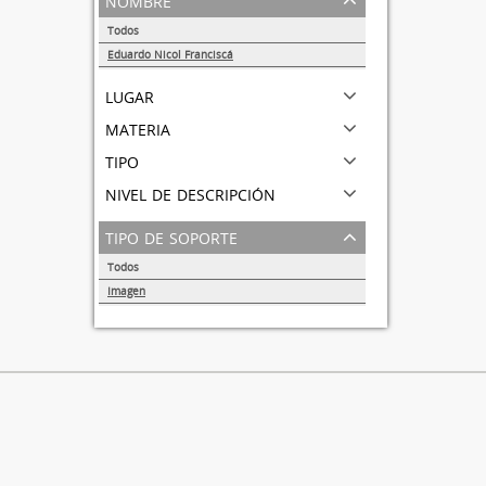
Todos
Eduardo Nicol Franciscá
1
lugar
materia
tipo
nivel de descripción
tipo de soporte
Todos
Imagen
1