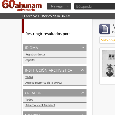
Navegar
El Archivo Histórico de la UNAM
De
Restringir resultados por:
Sólo obje
idioma
Registros únicos
1
español
1
institución archivística
Todos
Archivo Histórico de la UNAM
1
creador
Todos
Eduardo Nicol Franciscá
1
nombre