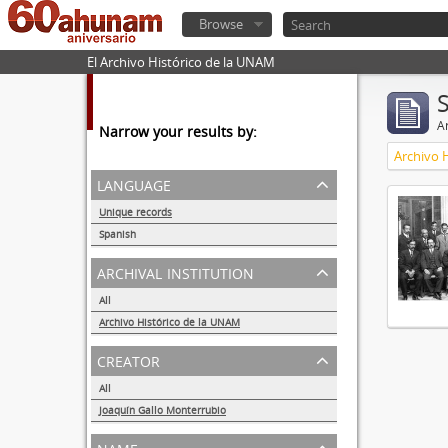
Browse
El Archivo Histórico de la UNAM
Ar
Narrow your results by:
Archivo 
language
Unique records
1
Spanish
1
archival institution
All
Archivo Histórico de la UNAM
1
creator
All
Joaquín Gallo Monterrubio
1
name