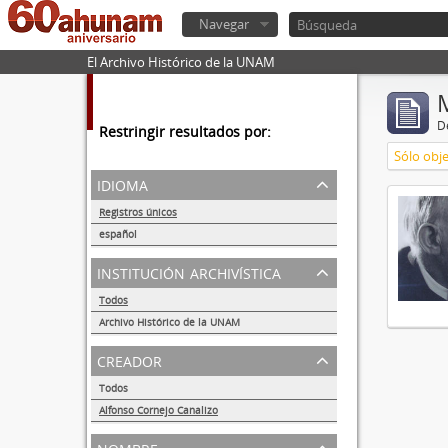
Navegar
El Archivo Histórico de la UNAM
De
Restringir resultados por:
Sólo obje
idioma
Registros únicos
1
español
1
institución archivística
Todos
Archivo Histórico de la UNAM
1
creador
Todos
Alfonso Cornejo Canalizo
1
nombre