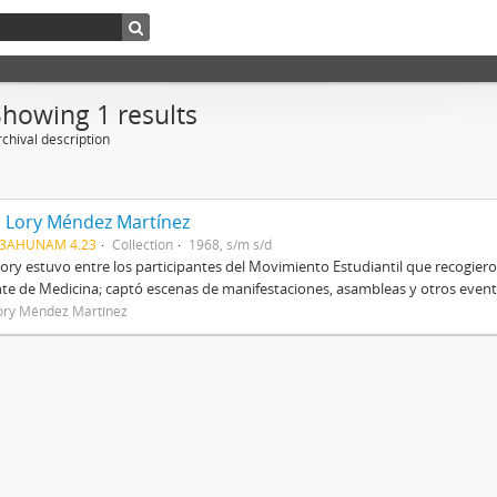
Showing 1 results
chival description
a Lory Méndez Martínez
03AHUNAM 4.23
Collection
1968, s/m s/d
Lory estuvo entre los participantes del Movimiento Estudiantil que recogier
te de Medicina; captó escenas de manifestaciones, asambleas y otros evento
Lory Méndez Martínez