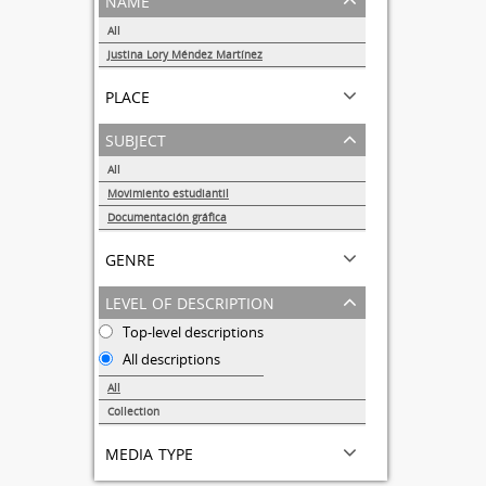
All
Justina Lory Méndez Martínez
1
place
subject
All
Movimiento estudiantil
1
Documentación gráfica
1
genre
level of description
Top-level descriptions
All descriptions
All
Collection
1
media type