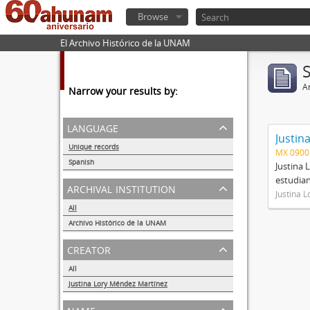
Browse
El Archivo Histórico de la UNAM
Ar
Narrow your results by:
language
Justin
Unique records
MX 090
1
Spanish
Justina 
1
estudian
archival institution
Justina 
All
Archivo Histórico de la UNAM
1
creator
All
Justina Lory Méndez Martínez
1
name