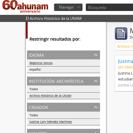
Navegar
El Archivo Histórico de la UNAM
De
Restringir resultados por:
Archivo 
idioma
Justin
Registros únicos
MX 090
1
español
Justina 
1
estudian
institución archivística
Justina 
Todos
Archivo Histórico de la UNAM
1
creador
Todos
Justina Lory Méndez Martínez
1
nombre