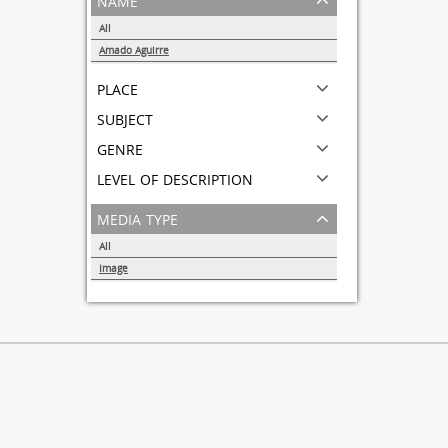
All
Amado Aguirre
1
place
subject
genre
level of description
media type
All
Image
1