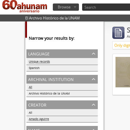
Browse
El Archivo Histórico de la UNAM
Ar
Narrow your results by:
Only digi
language
Unique records
1
Spanish
1
archival institution
All
Archivo Histórico de la UNAM
1
creator
All
Amado Aguirre
1
name