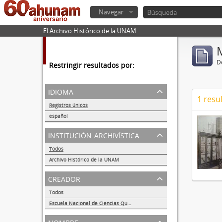
Navegar
El Archivo Histórico de la UNAM
De
Restringir resultados por:
idioma
1 resu
Registros únicos
1
español
1
institución archivística
Todos
Archivo Histórico de la UNAM
1
creador
Todos
Escuela Nacional de Ciencias Químicas
1
nombre