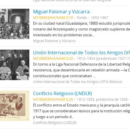
Miguel Palomar y Vizcarra
MX 09003AHUNAM 3.19
Fondo
1853-1967
En su ciudad natal (Guadalajara, 1880) estudió jurisprude
notario del Arzobispado y como magistrado suplente del S
interesado en los problemas socia...
Miguel Palomar y Vizcarra
Unión Internacional de Todos los Amigos (V
MX 09003AHUNAM 3.23
1912~1954 (predominan 1927-1
En torno a la Liga Nacional Defensora de la Libertad Rel
resistencia, que desembocaría en rebelión armada —la Cr
constitucionales que contrariaban ...
Unión Internacional de Todos los Amigos (VITA-México)
Conflicto Religioso (LNDLR)
MX 09003AHUNAM 3.29
1912-1935, predomina de 1926 
El conflicto entre el Estado mexicano y la jerarquía catól
1917 que se consideraban lesivos para la institución rel
y luego a un periodo d...
Conflicto Religioso (LNDLR)