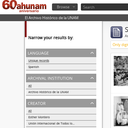
Browse
El Archivo Histórico de la UNAM
Ar
Narrow your results by:
Only digi
language
Unique records
6
Spanish
6
archival institution
All
Archivo Histórico de la UNAM
6
creator
All
Esther Montero
1
Unión Internacional de Todos los Amigos (VITA-México)