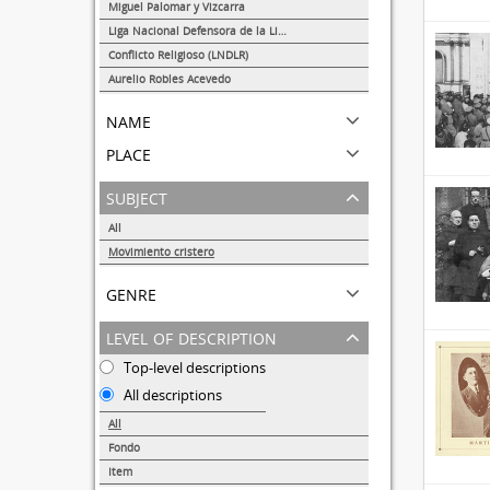
1
Miguel Palomar y Vizcarra
1
Liga Nacional Defensora de la Libertad Religiosa
1
Conflicto Religioso (LNDLR)
1
Aurelio Robles Acevedo
1
name
place
subject
All
Movimiento cristero
6
genre
level of description
Top-level descriptions
All descriptions
All
Fondo
1
Item