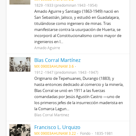
1829 -1933 (predominan 1943 -1954)
Amado Aguirre y Santiago (1863-1949) nació en
San Sebastián, Jalisco, y estudió en Guadalajara,
titulándose como ingeniero de minas. Tras
manifestarse contra la usurpación de Huerta, se
incorporó al Constitucionalismo como mayor de
ingenieros en l...
Amado Aguirre
Blas Corral Martínez
MX 09003AHUNAM 3.6
1912 -1947 (predominan: 1943 -1947)
Originario de Tepehuanes, Durango (1883), y
hasta entonces dedicado al comercio y la minería,
Blas Corral se unió en 1911 a las fuerzas
comandadas por Jesús Agustín Castro —uno de
los primeros jefes de la insurrección maderista en
la Comarca Lagun...
Blas Corral Martínez
Francisco L. Urquizo
MX 09003AHUNAM 3.22
Fondo
1835-1981