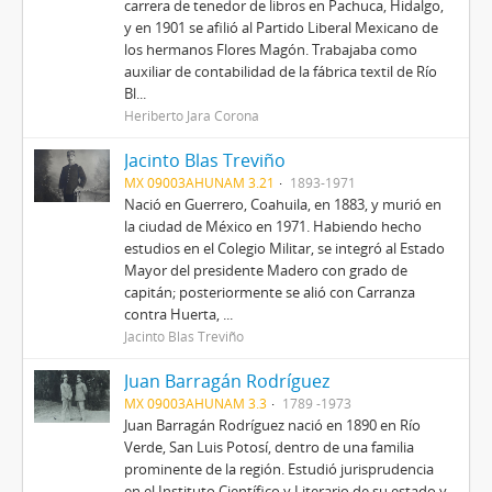
carrera de tenedor de libros en Pachuca, Hidalgo,
y en 1901 se afilió al Partido Liberal Mexicano de
los hermanos Flores Magón. Trabajaba como
auxiliar de contabilidad de la fábrica textil de Río
Bl...
Heriberto Jara Corona
Jacinto Blas Treviño
MX 09003AHUNAM 3.21
1893-1971
Nació en Guerrero, Coahuila, en 1883, y murió en
la ciudad de México en 1971. Habiendo hecho
estudios en el Colegio Militar, se integró al Estado
Mayor del presidente Madero con grado de
capitán; posteriormente se alió con Carranza
contra Huerta, ...
Jacinto Blas Treviño
Juan Barragán Rodríguez
MX 09003AHUNAM 3.3
1789 -1973
Juan Barragán Rodríguez nació en 1890 en Río
Verde, San Luis Potosí, dentro de una familia
prominente de la región. Estudió jurisprudencia
en el Instituto Científico y Literario de su estado y