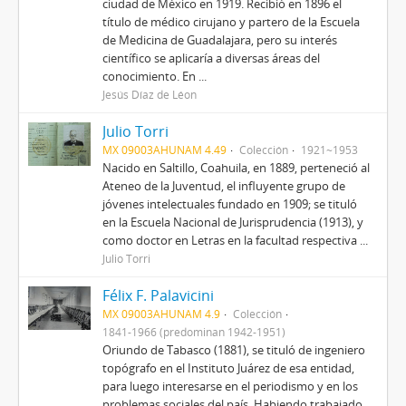
ciudad de México en 1919. Recibió en 1896 el
título de médico cirujano y partero de la Escuela
de Medicina de Guadalajara, pero su interés
científico se aplicaría a diversas áreas del
conocimiento. En ...
Jesús Díaz de Léon
Julio Torri
MX 09003AHUNAM 4.49
Colección
1921~1953
Nacido en Saltillo, Coahuila, en 1889, perteneció al
Ateneo de la Juventud, el influyente grupo de
jóvenes intelectuales fundado en 1909; se tituló
en la Escuela Nacional de Jurisprudencia (1913), y
como doctor en Letras en la facultad respectiva ...
Julio Torri
Félix F. Palavicini
MX 09003AHUNAM 4.9
Colección
1841-1966 (predominan 1942-1951)
Oriundo de Tabasco (1881), se tituló de ingeniero
topógrafo en el Instituto Juárez de esa entidad,
para luego interesarse en el periodismo y en los
problemas sociales del país. Habiendo trabajado