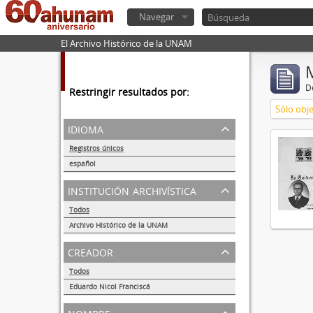
Navegar
El Archivo Histórico de la UNAM
De
Restringir resultados por:
Sólo obje
idioma
Registros únicos
1
español
1
institución archivística
Todos
Archivo Histórico de la UNAM
1
creador
Todos
Eduardo Nicol Franciscá
1
nombre