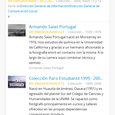
MX 09003AHUNAM 1.39-2-245
Colección
2004, mazo 13 y 14
Parte de
Dirección General de Información/Dirección General de
Comunicación Social
v
Armando Salas Portugal
MX 09003AHUNAM 4.27
Colección
1939~1979
Armando Salas Portugal nació en Monterrey en
1916, hizo estudios de química en la Universidad
de California y gracias a un hermano aficionado a
la fotografía entró en contacto con la misma. A lo
largo de su carrera supo combinar técnica y
sentido ...
Armando Salas Portugal
Colección Paro Estudiantil 1999 - 2000 (Mario Antonio García Martínez)
MX 09003AHUNAM 4.15
Colección
1999- 2000
Nació en Huautla de Jiménez, Oaxaca (1951) y es
egresado del plantel Sur del Colegio de Ciencias y
Humanidades de la UNAM. Se capacitó como
fotógrafo principalmente en cursos y talleres
ofrecidos en las propias dependencias
universitarias donde la...