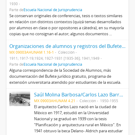
1930
Parte de
Escuela Nacional de Jurisprudencia
Se conservan originales de conferencias, tesis o textos similares
en relación con distintos contextos (quizá temas desarrollados
por alumnos en clase o por opositores a cátedra), en su mayoría
copias que no consignan el autor; algunos documentos ...
Organizaciones de alumnos y registros del Bufete Gratuito
MX 09003AHUNAM 1.16-1
Colección
1911; 1917-19;1924; 1927-1931 [1935-36]; 1941;1949
Parte de
Escuela Nacional de Jurisprudencia
Alguna correspondencia de la Sociedad de Alumnos, más
documentación del Bufete jurídico gratuito, programa de
extensión universitaria atendido por estudiantes de la escuela.
Saúl Molina Barbosa/Carlos Lazo Barreiro
MX 09003AHUNAM 4.21
Colección
1950-1955
El arquitecto Carlos Lazo nació en la ciudad de
México en 1917, estudió en la Universidad
Nacional y se graduó en 1939 con la tesis
"Planificación y arquitectura rural en México". En
1941 obtuvo la beca Delano- Aldrich para estudiar