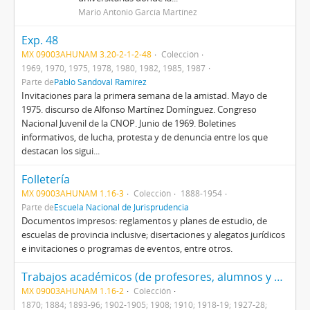
Mario Antonio García Martínez
Exp. 48
MX 09003AHUNAM 3.20-2-1-2-48
Colección
1969, 1970, 1975, 1978, 1980, 1982, 1985, 1987
Parte de
Pablo Sandoval Ramírez
Invitaciones para la primera semana de la amistad. Mayo de
1975. discurso de Alfonso Martínez Domínguez. Congreso
Nacional Juvenil de la CNOP. Junio de 1969. Boletines
informativos, de lucha, protesta y de denuncia entre los que
destacan los sigui...
Folletería
MX 09003AHUNAM 1.16-3
Colección
1888-1954
Parte de
Escuela Nacional de Jurisprudencia
Documentos impresos: reglamentos y planes de estudio, de
escuelas de provincia inclusive; disertaciones y alegatos jurídicos
e invitaciones o programas de eventos, entre otros.
Trabajos académicos (de profesores, alumnos y externos)
MX 09003AHUNAM 1.16-2
Colección
1870; 1884; 1893-96; 1902-1905; 1908; 1910; 1918-19; 1927-28;