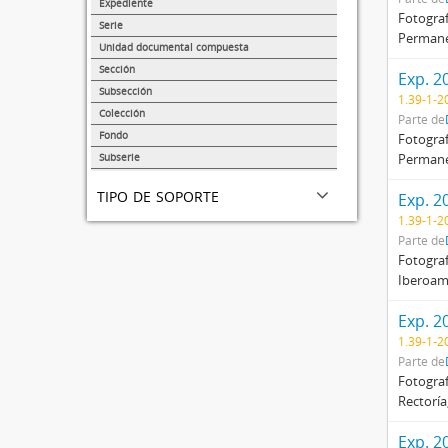
38138
Expediente
Fotograf
14353
Serie
Permanen
1374
Unidad documental compuesta
875
Sección
Exp. 2
217
Subsección
1.39-1-2
173
Colección
Parte de
68
Fondo
Fotograf
47
Subserie
Permanen
41
tipo de soporte
Exp. 2
1.39-1-2
Parte de
Fotograf
Iberoamé
Exp. 2
1.39-1-2
Parte de
Fotograf
Rectoría
Exp. 2