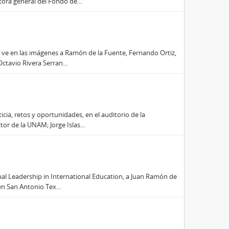
ora general del Fondo de...
e ve en las imágenes a Ramón de la Fuente, Fernando Ortiz,
ctavio Rivera Serran...
ticia, retos y oportunidades, en el auditorio de la
r de la UNAM; Jorge Islas...
onal Leadership in International Education, a Juan Ramón de
en San Antonio Tex...