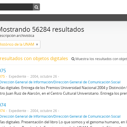
Mostrando 56284 resultados
scripción archivística
Histórico de la UNAM
resultados con objetos digitales
Muestra los resultados con objet
075
075
Expediente
2004, octubre 26
Dirección General de Información/Dirección General de Comunicación Social
ías digitales. Entrega de los Premios Universidad Nacional 2004 y Distinció
atro Juan Ruiz de Alarcón, en el Centro Cultural Universitario. Entrega los pr
074
074
Expediente
2004, octubre 26
Dirección General de Información/Dirección General de Comunicación Social
ías digitales. Presentación del libro Lo que somos y el genoma humano, en l