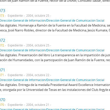
ación de Juan Ramón de la Fuente, rector de la UNAM; Consuelo Sáizar, direct
073
073
Expediente
2004, octubre 25
Dirección General de Información/Dirección General de Comunicación Social
ías digitales. Homenaje a Ramón de la Fuente en la Facultad de Medicina, s
iesca, José Narro Robles, director de la Facultad de Medicina; Jesús Kumate, O
072
072
Expediente
2004, octubre 25
Dirección General de Información/Dirección General de Comunicación Social
ías digitales. Presentación del libro La transparencia en la impartición de jus
ción de Humanidades, con la participación de Juan Ramón de la Fuente, recto
071
071
Expediente
2004, octubre 22
Dirección General de Información/Dirección General de Comunicación Social
ías digitales. Entrega de la medalla Presidential Award Excellence Internati
e, otorgada por la Universidad de Texas en las instalaciones del Club Argyle 
070
070
Expediente
2004, octubre 21
Dirección General de Información/Dirección General de Comunicación Social