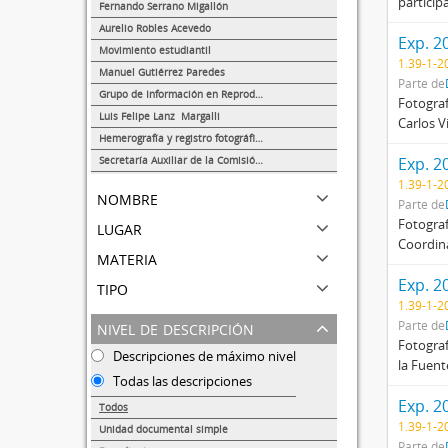
particip
289
Fernando Serrano Migallón
37
Aurelio Robles Acevedo
Exp. 2
27
Movimiento estudiantil
1.39-1-2
8
Manuel Gutiérrez Paredes
Parte de
5
Grupo de Información en Reproducción Elegida (GIRE)
Fotograf
1
Luis Felipe Lanz Margalli
Carlos V
1
Hemerografía y registro fotográfico sobre el conflicto universitario de 1999-2000
1
Secretaría Auxiliar de la Comisión Organizadora de la Exposición 1929-1979. Autonomía Universitaria UNAM.
Exp. 2
1
1.39-1-2
nombre
Parte de
lugar
Fotograf
Coordina
materia
tipo
Exp. 2
1.39-1-2
nivel de descripción
Parte de
Fotograf
Descripciones de máximo nivel
la Fuent
Todas las descripciones
Exp. 2
Todos
1.39-1-2
Unidad documental simple
Parte de