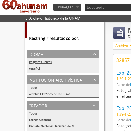
Navegar
El Archivo Histórico de la UNAM
De
Restringir resultados por:
Archivo 
idioma
32857 
Registros únicos
56284
español
Exp. 2
56252
institución archivística
1.39-1-2
Parte de
Todos
Fotograf
Archivo Histórico de la UNAM
en el te
56284
creador
Exp. 2
Todos
1.39-1-2
Parte de
Esther Montero
Fotograf
622
Escuela Nacional/Facultad de Medicina