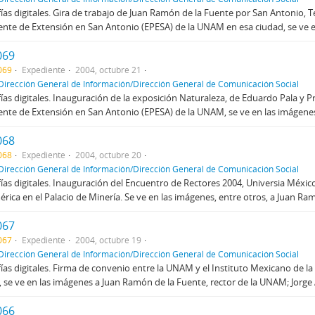
ías digitales. Gira de trabajo de Juan Ramón de la Fuente por San Antonio, Te
te de Extensión en San Antonio (EPESA) de la UNAM en esa ciudad, se ve en
069
069
Expediente
2004, octubre 21
Dirección General de Información/Dirección General de Comunicación Social
ías digitales. Inauguración de la exposición Naturaleza, de Eduardo Pala y P
te de Extensión en San Antonio (EPESA) de la UNAM, se ve en las imágenes 
068
068
Expediente
2004, octubre 20
Dirección General de Información/Dirección General de Comunicación Social
ías digitales. Inauguración del Encuentro de Rectores 2004, Universia Méxic
rica en el Palacio de Minería. Se ve en las imágenes, entre otros, a Juan Ramó
067
067
Expediente
2004, octubre 19
Dirección General de Información/Dirección General de Comunicación Social
ías digitales. Firma de convenio entre la UNAM y el Instituto Mexicano de la 
, se ve en las imágenes a Juan Ramón de la Fuente, rector de la UNAM; Jorge 
066