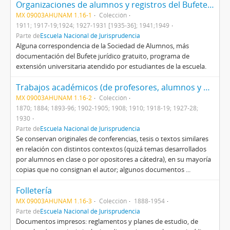
Organizaciones de alumnos y registros del Bufete Gratuito
MX 09003AHUNAM 1.16-1
Colección
1911; 1917-19;1924; 1927-1931 [1935-36]; 1941;1949
Parte de
Escuela Nacional de Jurisprudencia
Alguna correspondencia de la Sociedad de Alumnos, más
documentación del Bufete jurídico gratuito, programa de
extensión universitaria atendido por estudiantes de la escuela.
Trabajos académicos (de profesores, alumnos y externos)
MX 09003AHUNAM 1.16-2
Colección
1870; 1884; 1893-96; 1902-1905; 1908; 1910; 1918-19; 1927-28;
1930
Parte de
Escuela Nacional de Jurisprudencia
Se conservan originales de conferencias, tesis o textos similares
en relación con distintos contextos (quizá temas desarrollados
por alumnos en clase o por opositores a cátedra), en su mayoría
copias que no consignan el autor; algunos documentos ...
Folletería
MX 09003AHUNAM 1.16-3
Colección
1888-1954
Parte de
Escuela Nacional de Jurisprudencia
Documentos impresos: reglamentos y planes de estudio, de