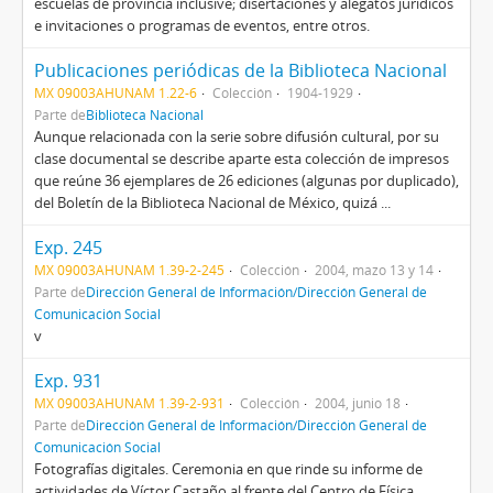
escuelas de provincia inclusive; disertaciones y alegatos jurídicos
e invitaciones o programas de eventos, entre otros.
Publicaciones periódicas de la Biblioteca Nacional
MX 09003AHUNAM 1.22-6
Colección
1904-1929
Parte de
Biblioteca Nacional
Aunque relacionada con la serie sobre difusión cultural, por su
clase documental se describe aparte esta colección de impresos
que reúne 36 ejemplares de 26 ediciones (algunas por duplicado),
del Boletín de la Biblioteca Nacional de México, quizá ...
Exp. 245
MX 09003AHUNAM 1.39-2-245
Colección
2004, mazo 13 y 14
Parte de
Dirección General de Información/Dirección General de
Comunicación Social
v
Exp. 931
MX 09003AHUNAM 1.39-2-931
Colección
2004, junio 18
Parte de
Dirección General de Información/Dirección General de
Comunicación Social
Fotografías digitales. Ceremonia en que rinde su informe de
actividades de Víctor Castaño al frente del Centro de Física