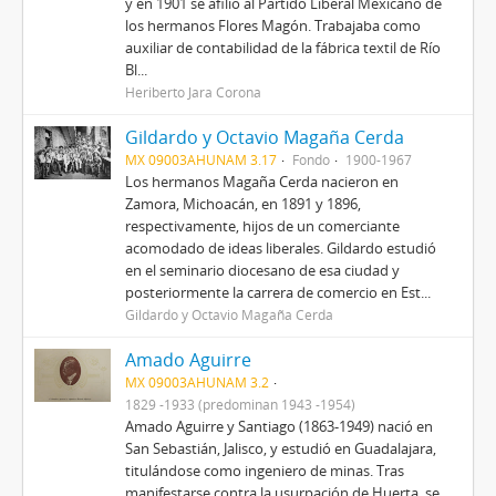
y en 1901 se afilió al Partido Liberal Mexicano de
los hermanos Flores Magón. Trabajaba como
auxiliar de contabilidad de la fábrica textil de Río
Bl...
Heriberto Jara Corona
Gildardo y Octavio Magaña Cerda
MX 09003AHUNAM 3.17
Fondo
1900-1967
Los hermanos Magaña Cerda nacieron en
Zamora, Michoacán, en 1891 y 1896,
respectivamente, hijos de un comerciante
acomodado de ideas liberales. Gildardo estudió
en el seminario diocesano de esa ciudad y
posteriormente la carrera de comercio en Est...
Gildardo y Octavio Magaña Cerda
Amado Aguirre
MX 09003AHUNAM 3.2
1829 -1933 (predominan 1943 -1954)
Amado Aguirre y Santiago (1863-1949) nació en
San Sebastián, Jalisco, y estudió en Guadalajara,
titulándose como ingeniero de minas. Tras
manifestarse contra la usurpación de Huerta, se