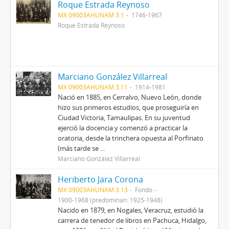
Roque Estrada Reynoso
MX 09003AHUNAM 3.1
1746-1967
Roque Estrada Reynoso
Marciano González Villarreal
MX 09003AHUNAM 3.11
1914-1981
Nació en 1885, en Cerralvo, Nuevo León, donde
hizo sus primeros estudios, que proseguiría en
Ciudad Victoria, Tamaulipas. En su juventud
ejerció la docencia y comenzó a practicar la
oratoria, desde la trinchera opuesta al Porfiriato
(más tarde se ...
Marciano González Villarreal
Heriberto Jara Corona
MX 09003AHUNAM 3.13
Fondo
1900-1968 (predominan: 1925-1948)
Nacido en 1879, en Nogales, Veracruz, estudió la
carrera de tenedor de libros en Pachuca, Hidalgo,